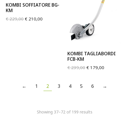
KOMBI SOFFIATORE BG-
KM
€
229,00
€
210,00
KOMBI TAGLIABORDI
FCB-KM
€
239,00
€
179,00
←
1
2
3
4
5
6
→
Showing 37–72 of 199 results