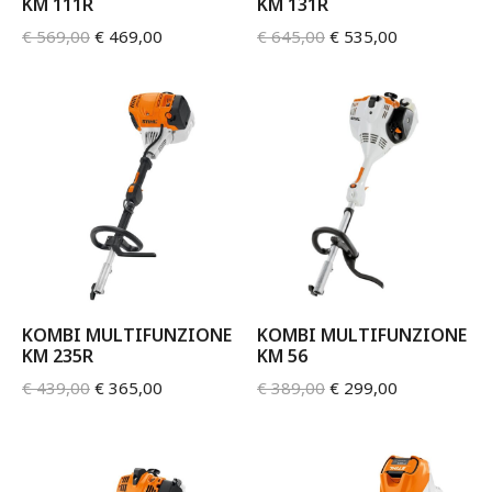
KM 111R
KM 131R
€
569,00
€
469,00
€
645,00
€
535,00
KOMBI MULTIFUNZIONE
KOMBI MULTIFUNZIONE
KM 235R
KM 56
€
439,00
€
365,00
€
389,00
€
299,00