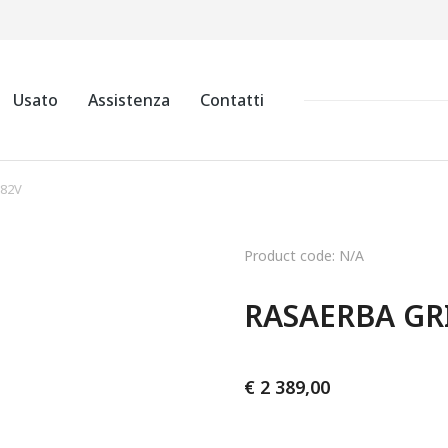
Usato
Assistenza
Contatti
82V
Product code: N/A
RASAERBA GR
€
2 389,00