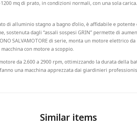
-1200 mq di prato, in condizioni normali, con una sola carica
o di alluminio stagno a bagno d’olio, è affidabile e potente 
one, sostenuta dagli “assali sospesi GRIN” permette di aumen
 CONO SALVAMOTORE di serie, monta un motore elettrico da 1,
una macchina con motore a scoppio.
motore da 2.600 a 2900 rpm, ottimizzando la durata della bat
 fanno una macchina apprezzata dai giardinieri professionis
Similar items