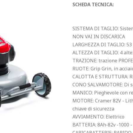
SCHEDA TECNICA: 
SISTEMA DI TAGLIO: Sistem
NON VAI IN DISCARICA

LARGHEZZA DI TAGLIO: 53 
ALTEZZA DI TAGLIO: 4 altezz
TRAZIONE: trazione PROFE
RUOTE: Grip Grin, in acciai
CALOTTA E STRUTTURA: Rinfo
CONO SALVAMOTORE: Di se
MANICO: Pieghevole con rego
MOTORE: Cramer 82V - Lithiu
chiave di sicurezza

AVVIAMENTO: Elettrico

BATTERIA: 8Ah-82v -1000 - 
CARICABATTERIE: RAPIDO - 