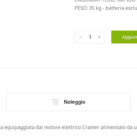
PESO: 35 kg - batteria escl
﹣
﹢
Aggiun
Noleggio
quipaggiata dal motore elettrico Cramer alimentato da una b