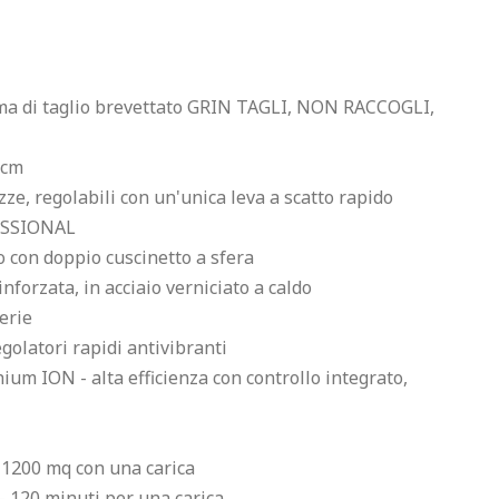
a di taglio brevettato GRIN TAGLI, NON RACCOGLI, 
cm

e, regolabili con un'unica leva a scatto rapido

SSIONAL

o con doppio cuscinetto a sfera

rzata, in acciaio verniciato a caldo

rie

latori rapidi antivibranti

m ION - alta efficienza con controllo integrato, 
1200 mq con una carica

120 minuti per una carica
