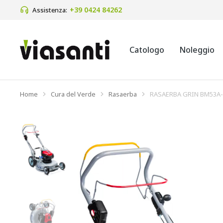
+39 0424 84262 
Assistenza:
Catologo
Noleggio
Home
Cura del Verde
Rasaerba
RASAERBA GRIN BM53A-
Tu sei qui: