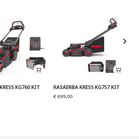
KRESS KG760 KIT
RASAERBA KRESS KG757 KIT
RA
€
699,00
€
6