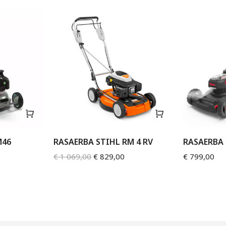
M46
RASAERBA STIHL RM 4 RV
RASAERBA 
€
1 069,00
€
829,00
€
799,00