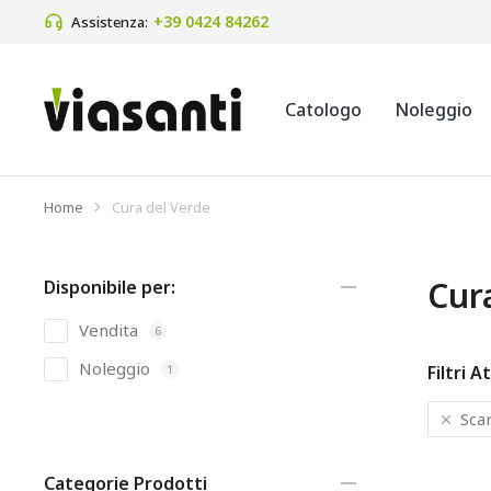
+39 0424 84262
Assistenza:
Catologo
Noleggio
Home
Cura del Verde
Tu sei qui:
Cur
Disponibile per:
Vendita
6
Noleggio
Filtri At
1
Scar
Categorie Prodotti