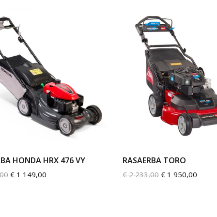
BA HONDA HRX 476 VY
RASAERBA TORO
,00
€
1 149,00
€
2 233,00
€
1 950,00