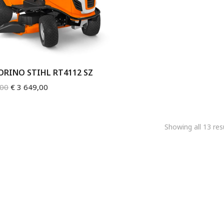
RINO STIHL RT4112 SZ
,00
€
3 649,00
Showing all 13 res