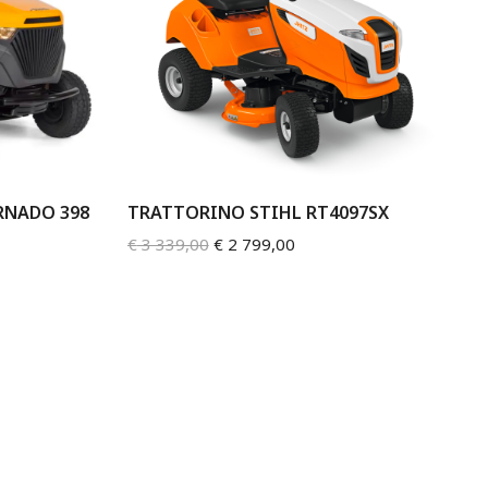
RNADO 398
TRATTORINO STIHL RT4097SX
€
3 339,00
€
2 799,00