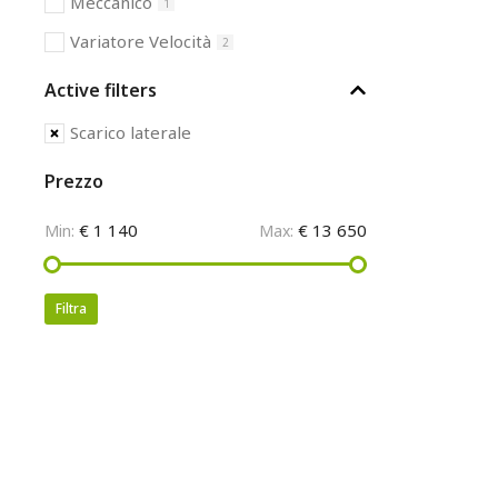
Meccanico
1
Variatore Velocità
2
Active filters
Scarico laterale
Prezzo
€ 1 140
€ 13 650
Min:
Max:
Filtra