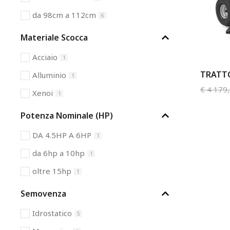
da 98cm a 112cm
6
Materiale Scocca
Acciaio
1
TRATTO
Alluminio
1
€
4 179
Xenoi
1
Potenza Nominale (HP)
DA 4.5HP A 6HP
1
da 6hp a 10hp
1
oltre 15hp
1
Semovenza
Idrostatico
5