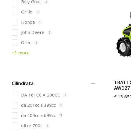
Billy Goat
1
Grillo
3
Honda
1
John Deere
3
Orec
1
+3 more
TRATTO
Cilindrata
AWD27
DA 161CC A 200CC
2
€
13 65
da 201cc a 399cc
1
da 400cc a 699cc
7
oltre 700c
3