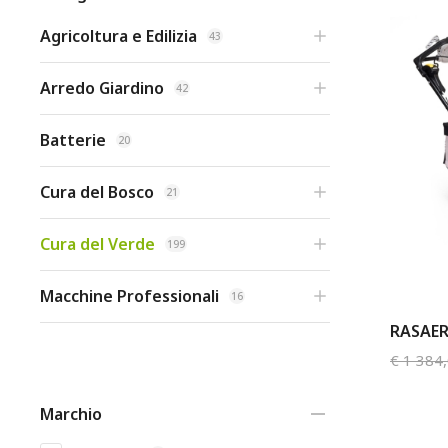
Agricoltura e Edilizia
43
Arredo Giardino
42
Batterie
20
Cura del Bosco
21
Cura del Verde
199
Macchine Professionali
16
RASAER
€
1 384
Marchio