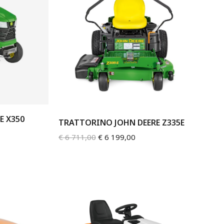
E X350
TRATTORINO JOHN DEERE Z335E
€
6 711,00
€
6 199,00