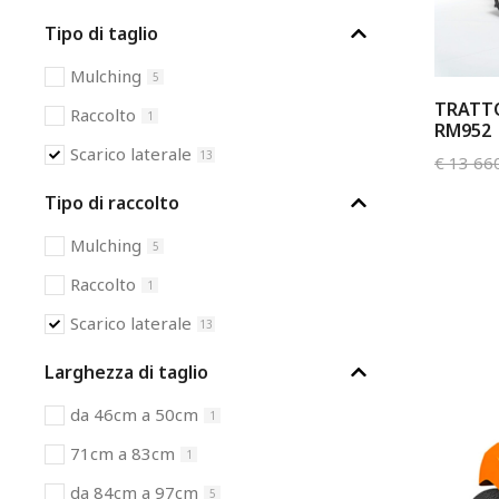
Tipo di taglio
Mulching
5
TRATT
Raccolto
1
RM952
Scarico laterale
13
€
13 66
Tipo di raccolto
Mulching
5
Raccolto
1
Scarico laterale
13
Larghezza di taglio
da 46cm a 50cm
1
71cm a 83cm
1
da 84cm a 97cm
5