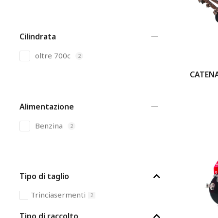
Cilindrata
oltre 700c
2
CATENA
Alimentazione
Benzina
2
Tipo di taglio
Trinciasermenti
2
Tipo di raccolto