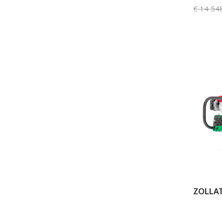
€
14 54
ZOLLAT