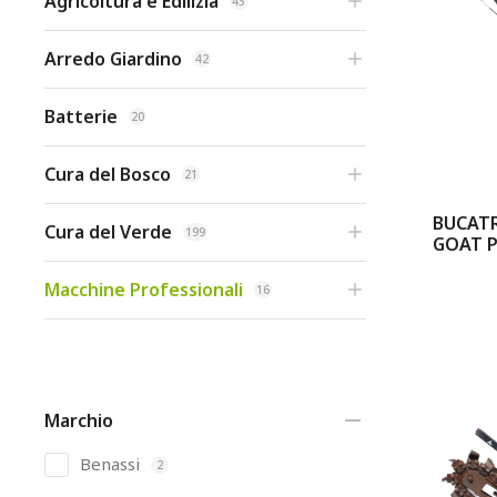
Agricoltura e Edilizia
43
Arredo Giardino
42
Batterie
20
Cura del Bosco
21
BUCATR
Cura del Verde
199
GOAT P
Macchine Professionali
16
Marchio
Benassi
2