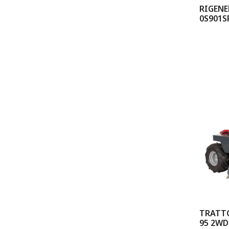
RIGENE
0S901S
TRATTO
95 2WD