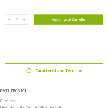
﹣
﹢
Aggiungi al Carrello
Caratteristiche Tecniche
DATI TECNICI
Cordless
Display conta tagli totali e parziali