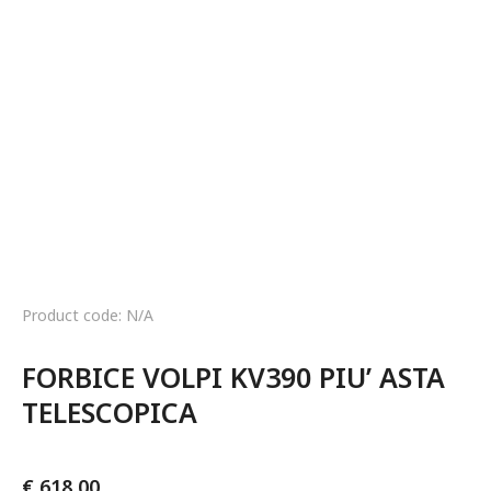
Product code: N/A
FORBICE VOLPI KV390 PIU’ ASTA 
TELESCOPICA
€
618,00