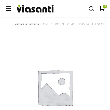
Forbice a batteria
FORBICE VOLPI KV390 PIU’ ASTA TELESCOPIC
Tu sei qui: