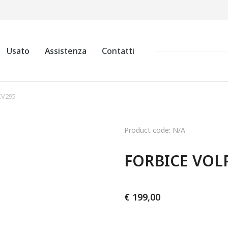
Usato
Assistenza
Contatti
KV295
Product code: N/A
FORBICE VOLP
€
199,00