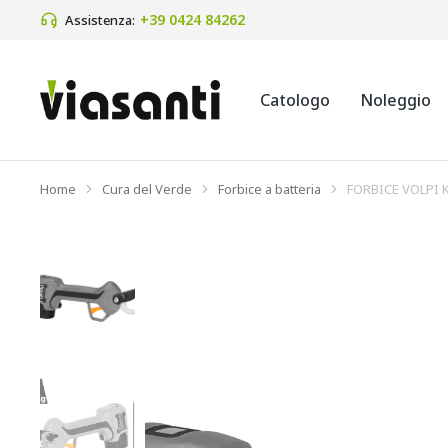
+39 0424 84262 
Assistenza:
Catologo
Noleggio
Home
Cura del Verde
Forbice a batteria
FORBICE VOLPI 
Tu sei qui: