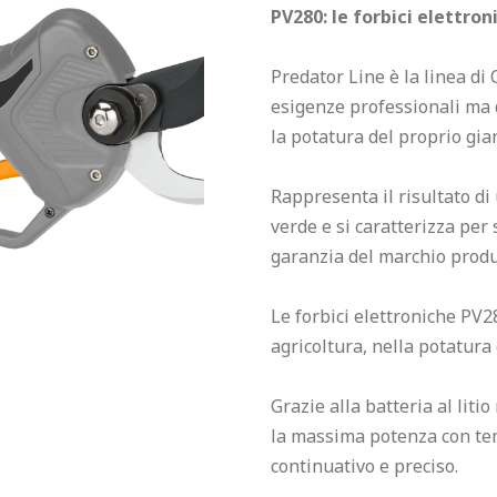
PV280: le forbici elettro
Predator Line è la linea di 
esigenze professionali ma 
la potatura del proprio giar
Rappresenta il risultato di 
verde e si caratterizza per s
garanzia del marchio produ
Le forbici elettroniche PV28
agricoltura, nella potatura 
Grazie alla batteria al liti
la massima potenza con temp
continuativo e preciso.