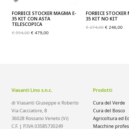
FORBICE STOCKER MAGMA E-
FORBICE STOCKER 
35 KIT CON ASTA
35 KIT NO KIT
TELESCOPICA
€
274,00
€
246,00
€
594,00
€
479,00
Viasanti Lino s.n.c.
Prodotti
di Viasanti Giuseppe e Roberto
Cura del Verde
Via Cacciatore, 8
Cura del Bosco
36028 Rossano Veneto (Vi)
Agricoltura ed Ed
C.F. | P.IVA 03585730249
Macchine profes