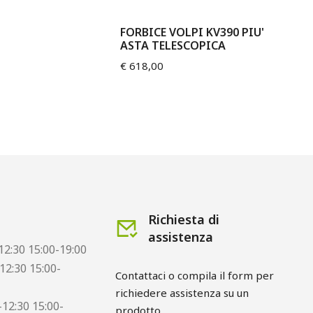
FORBICE VOLPI KV390 PIU'
FO
ASTA TELESCOPICA
€
3
€
618,00
Richiesta di
assistenza
12:30 15:00-19:00
12:30 15:00-
Contattaci o compila il form per 
richiedere assistenza su un 
12:30 15:00-
prodotto