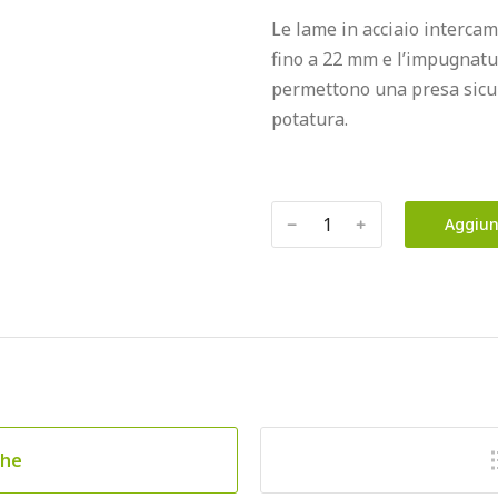
Le lame in acciaio interca
fino a 22 mm e l’impugnatu
permettono una presa sicura
potatura.
﹣
﹢
Aggiun
che