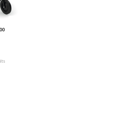
00
lts