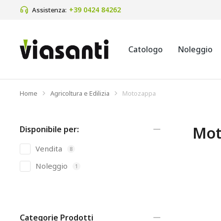
+39 0424 84262
Assistenza:
Catologo
Noleggio
Home
Agricoltura e Edilizia
Motozappa
Tu sei qui:
Mot
Disponibile per:
Vendita
8
Noleggio
1
Categorie Prodotti