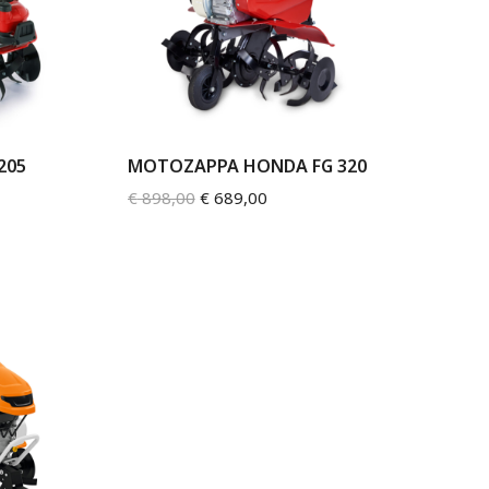
205
MOTOZAPPA HONDA FG 320
€
898,00
€
689,00