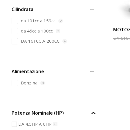
Cilindrata
da 101cc a 159cc
2
MOTOZ
da 45cc a 100cc
2
€
1 616
DA 161CC A 200CC
4
Alimentazione
Benzina
8
Potenza Nominale (HP)
DA 4.5HP A 6HP
6