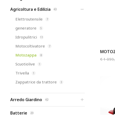
Agricoltura e Edilizia
43
Elettroutensile
7
generatore
5
Idropulitrici
11
Motocoltivatore
7
MOTOZ
Motozappa
8
€
1 059
Scuotiolive
1
Trivella
1
Zappatrice da trattore
3
Arredo Giardino
42
Batterie
20