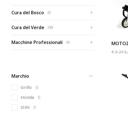
Cura del Bosco
21
Cura del Verde
199
Macchine Professionali
MOTOZ
16
€
3 213
Marchio
Grillo
2
Honda
5
Stihl
1