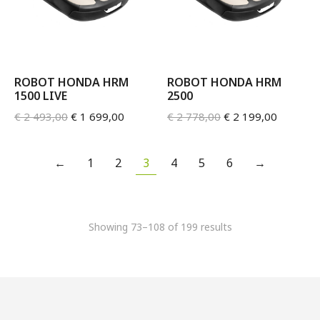
ROBOT HONDA HRM
ROBOT HONDA HRM
1500 LIVE
2500
€
2 493,00
€
1 699,00
€
2 778,00
€
2 199,00
←
1
2
3
4
5
6
→
Showing 73–108 of 199 results