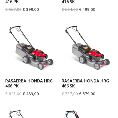
416 PK
416 SK
€
567,00
€
399,00
€
664,00
€
499,00
RASAERBA HONDA HRG
RASAERBA HONDA HRG
466 PK
466 SK
€
623,00
€
489,00
€
737,00
€
579,00