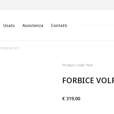
Usato
Assistenza
Contatti
KV390 NO KIT
Product code: N/A
FORBICE VOLP
€
319,00