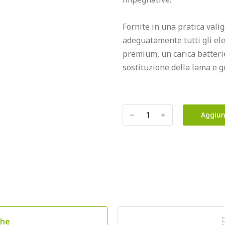
Fornite in una pratica vali
adeguatamente tutti gli elem
premium, un carica batterie a
sostituzione della lama e g
﹣
﹢
Aggiun
che