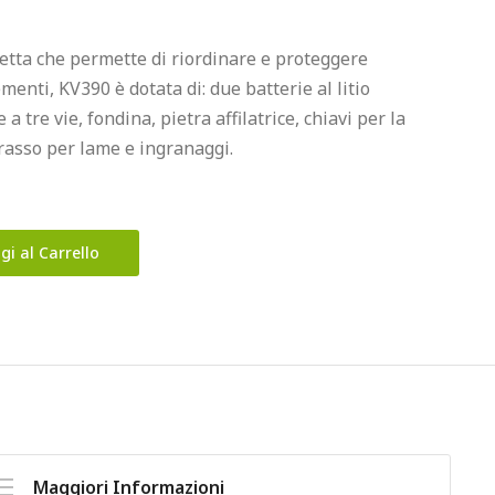
getta che permette di riordinare e proteggere 
enti, KV390 è dotata di: due batterie al litio 
 tre vie, fondina, pietra affilatrice, chiavi per la 
rasso per lame e ingranaggi.
gi al Carrello
Maggiori Informazioni