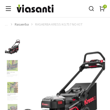
Rasaerba
RASAERBA KRESS KG757 NO KIT
Tu sei qui: