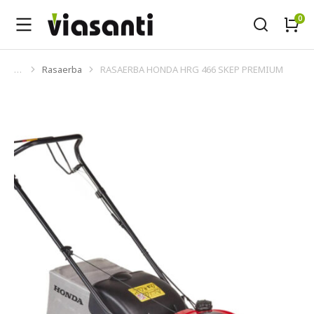
Rasaerba
RASAERBA HONDA HRG 466 SKEP PREMIUM
Tu sei qui: