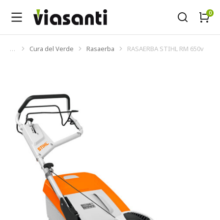
Cura del Verde
Rasaerba
RASAERBA STIHL RM 650v
Tu sei qui: