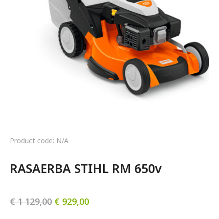
Product code: N/A
RASAERBA STIHL RM 650v
€
1 129,00
€
929,00