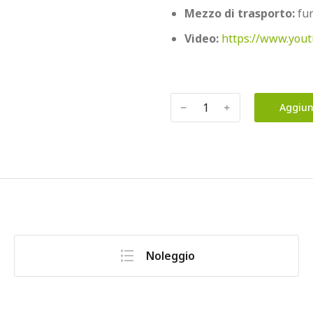
Mezzo di trasporto:
 fu
Video:
https://www.yo
﹣
﹢
Aggiun
Noleggio