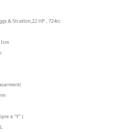
iggs & Stratton,22 HP , 724cc
21cm
m
iasarmenti
 mm
ppie a "Y" )
 L