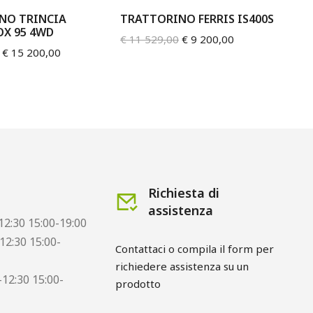
NO TRINCIA
TRATTORINO FERRIS IS400S
TR
OX 95 4WD
4
€
11 529,00
€
9 200,00
€
15 200,00
€
3
Richiesta di
assistenza
12:30 15:00-19:00
12:30 15:00-
Contattaci o compila il form per 
richiedere assistenza su un 
12:30 15:00-
prodotto