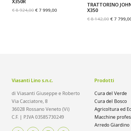
X350R
TRATTORINO JOHN
0
€
8 924,00
€
7 999,00
X350
€
8 142,00
€
7 799,0
Viasanti Lino s.n.c.
Prodotti
di Viasanti Giuseppe e Roberto
Cura del Verde
Via Cacciatore, 8
Cura del Bosco
36028 Rossano Veneto (Vi)
Agricoltura ed Ed
C.F. | P.IVA 03585730249
Macchine profes
Arredo Giardino