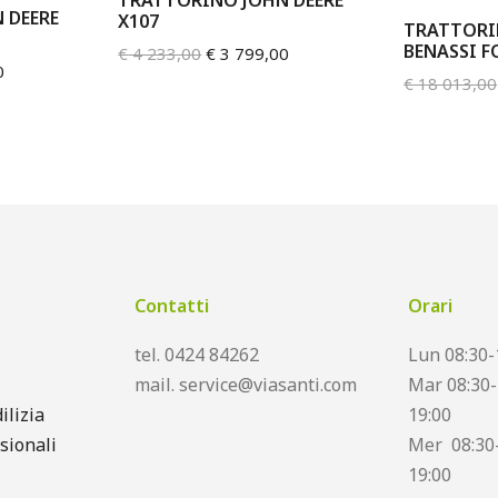
 DEERE
X107
TRATTORI
BENASSI F
€
4 233,00
€
3 799,00
0
€
18 013,00
Contatti
Orari
tel. 0424 84262
Lun 08:30-
mail. service@viasanti.com
Mar 08:30-
ilizia
19:00
sionali
Mer 08:30-
19:00