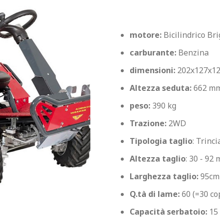
motore:
 Bicilindrico Br
carburante:
 Benzina
dimensioni:
 202x127x1
Altezza seduta: 
662 m
peso:
 390 kg
Trazione: 
2WD
Tipologia taglio
: Trinc
Altezza taglio
: 30 - 92
Larghezza taglio:
 95cm
Q.tà di lame:
 60 (=30 co
Capacità serbatoio:
 15