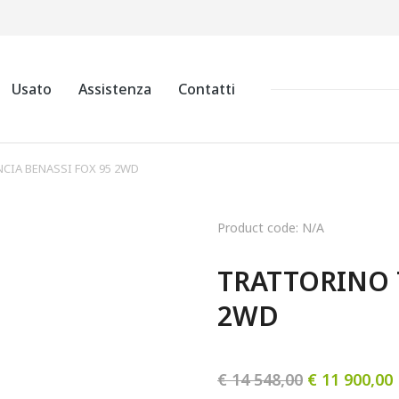
Usato
Assistenza
Contatti
CIA BENASSI FOX 95 2WD
Product code: N/A
TRATTORINO T
2WD
€
14 548,00
€
11 900,00