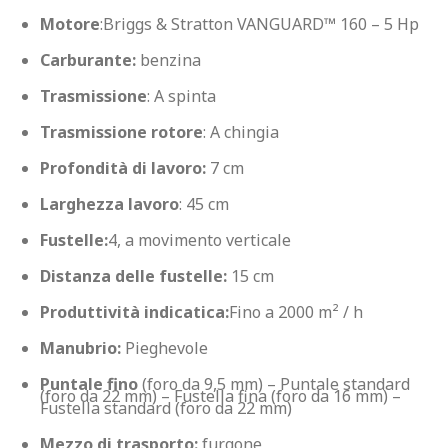
Motore
:Briggs & Stratton VANGUARD™ 160 – 5 Hp
Carburante:
 benzina
Trasmissione
: A spinta
Trasmissione rotore
: A chingia
Profondità di lavoro: 
7 cm
Larghezza lavoro
: 45 cm
Fustelle:
4, a movimento verticale
Distanza delle fustelle: 
15 cm
Produttività 
indicatica:
Fino a 2000 m² / h
Manubrio:
 Pieghevole
Puntale fino 
(foro da 9,5 mm) – Puntale standard 
(foro da 22 mm) – Fustella fina (foro da 16 mm) – 
Fustella standard (foro da 22 mm)
Mezzo di trasporto:
 furgone