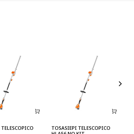
 TELESCOPICO
TOSASIEPI TELESCOPICO
TO
HLA56 NO KIT