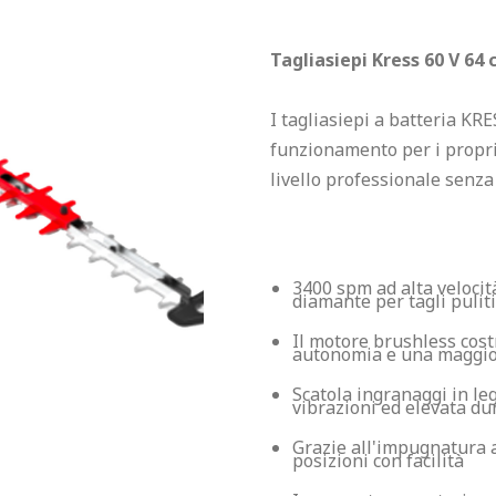
Tagliasiepi Kress 60 V 64
I tagliasiepi a batteria KR
funzionamento per i proprie
livello professionale senza 
3400 spm ad alta velocità 
diamante per tagli puliti
Il motore brushless cost
autonomia e una maggio
Scatola ingranaggi in le
vibrazioni ed elevata du
Grazie all'impugnatura a
posizioni con facilità