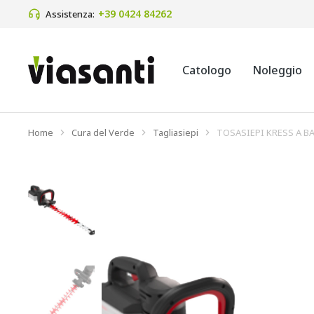
+39 0424 84262 
Assistenza:
Catologo
Noleggio
Home
Cura del Verde
Tagliasiepi
TOSASIEPI KRESS A B
Tu sei qui: