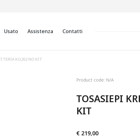
Usato
Assistenza
Contatti
ATTERIA KG262 NO KIT
Product code: N/A
TOSASIEPI KR
KIT
€
219,00