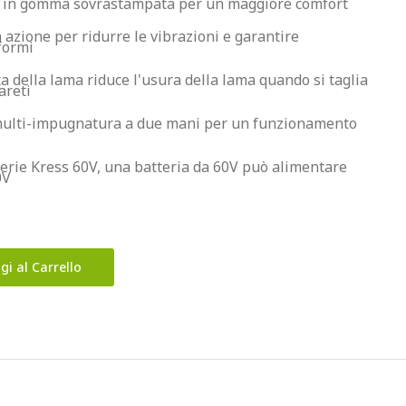
 in gomma sovrastampata per un maggiore comfort
azione per ridurre le vibrazioni e garantire 
iformi
a della lama riduce l'usura della lama quando si taglia 
areti
 multi-impugnatura a due mani per un funzionamento 
terie Kress 60V, una batteria da 60V può alimentare 
0V
gi al Carrello