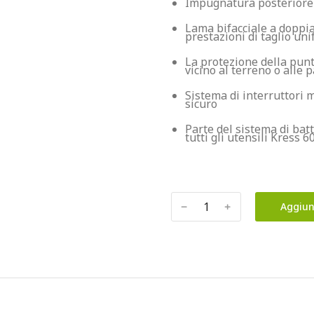
Impugnatura posteriore
Lama bifacciale a doppia 
prestazioni di taglio un
La protezione della punt
vicino al terreno o alle p
Sistema di interruttori
sicuro
Parte del sistema di bat
tutti gli utensili Kress 6
﹣
﹢
Aggiun