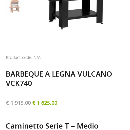
Product code: N/A
BARBEQUE A LEGNA VULCANO 
VCK740
€
1 915,00
€
1 625,00
Caminetto Serie T – Medio