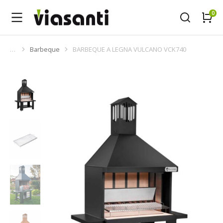
Barbeque
BARBEQUE A LEGNA VULCANO VCK740
Tu sei qui: