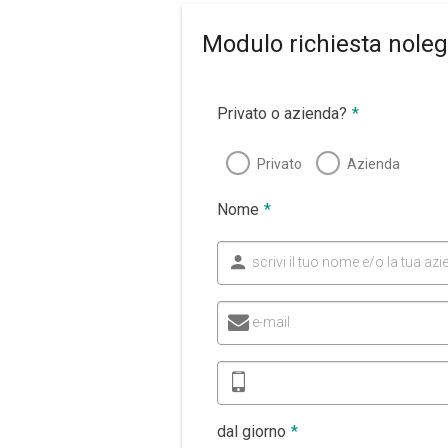
Modulo richiesta noleg
Privato o azienda?
*
Privato
Azienda
Nome
*
scrivi il tuo nome e/o la tua az
e-mail
dal giorno
*