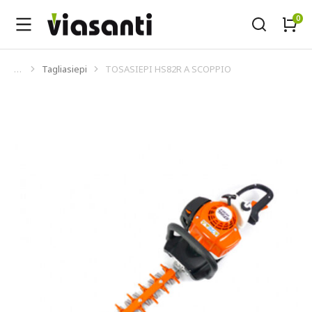
Tagliasiepi
TOSASIEPI HS82R A SCOPPIO
Tu sei qui: