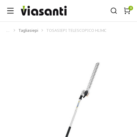
Tagliasiepi
TOSASIEPI TELESCOPICO HL94C
Tu sei qui: