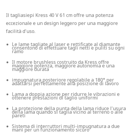
Il tagliasiepi Kress 40 V 61 cm offre una potenza 
eccezionale e un design leggero per una maggiore 
Le lame tagliate al laser e rettificate al diamante 
consentono di effettuare tagli netti e puliti su ogni 
ramo
Il motore brushless costruito da Kress offre 
maggiore potenza, maggiore autonomia e una 
maggiore durata
impugnatura posteriore regolabile a 180° per 
adattarsi perfettamente alla posizione di lavoro
Lama a doppia azione per ridurre le vibrazioni e 
ottenere prestazioni di taglio uniformi
La protezione della punta della lama riduce l'usura 
della lama quando si taglia vicino al terreno o alle 
pareti
Sistema di interruttori multi-impugnatura a due 
mani per un funzionamento sicuro