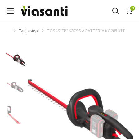
Tagliasiepi
TOSASIEPI KRESS A BATTERIA KG285 KIT
Tu sei qui: