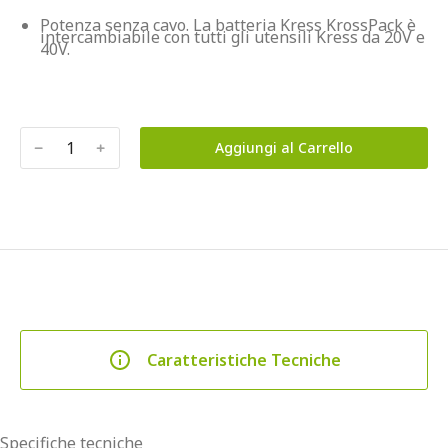
Potenza senza cavo. La batteria Kress KrossPack è 
intercambiabile con tutti gli utensili Kress da 20V e 
40V.
﹣
﹢
Aggiungi al Carrello
Caratteristiche Tecniche
Specifiche tecniche