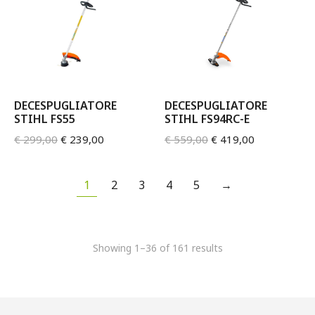
DECESPUGLIATORE
DECESPUGLIATORE
STIHL FS55
STIHL FS94RC-E
€
299,00
€
239,00
€
559,00
€
419,00
1
2
3
4
5
→
Showing 1–36 of 161 results