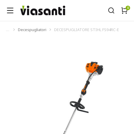
Decespugliatori
DECESPUGLIATORE STIHL FS94RC-E
Tu sei qui: