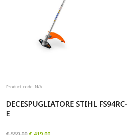
Product code: N/A
DECESPUGLIATORE STIHL FS94RC-
E
€
559,00
€
419,00