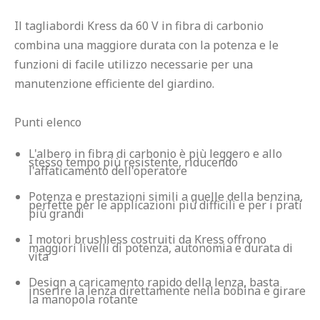
Il tagliabordi Kress da 60 V in fibra di carbonio 
combina una maggiore durata con la potenza e le 
funzioni di facile utilizzo necessarie per una 
manutenzione efficiente del giardino.

L'albero in fibra di carbonio è più leggero e allo 
stesso tempo più resistente, riducendo 
l'affaticamento dell'operatore
Potenza e prestazioni simili a quelle della benzina, 
perfette per le applicazioni più difficili e per i prati 
più grandi
I motori brushless costruiti da Kress offrono 
maggiori livelli di potenza, autonomia e durata di 
vita
Design a caricamento rapido della lenza, basta 
inserire la lenza direttamente nella bobina e girare 
la manopola rotante