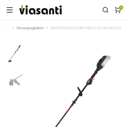
Decespugliatori
DECESPUGLIATORE KRESS KG161 NO KIT
Tu sei qui: