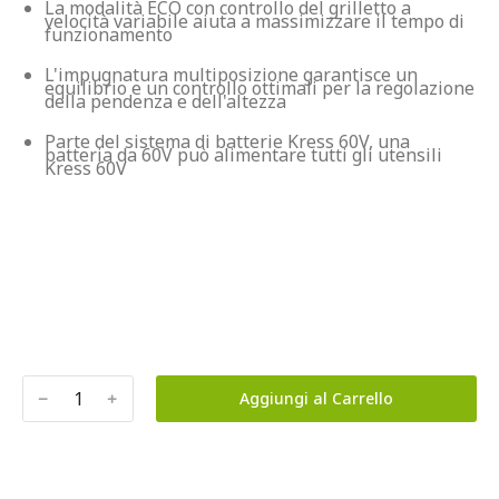
La modalità ECO con controllo del grilletto a 
velocità variabile aiuta a massimizzare il tempo di 
funzionamento
L'impugnatura multiposizione garantisce un 
equilibrio e un controllo ottimali per la regolazione 
della pendenza e dell'altezza
Parte del sistema di batterie Kress 60V, una 
batteria da 60V può alimentare tutti gli utensili 
Kress 60V
﹣
﹢
Aggiungi al Carrello