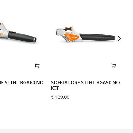
E STIHL BGA60 NO
SOFFIATORE STIHL BGA50 NO
SO
KIT
€
2
€
129,00