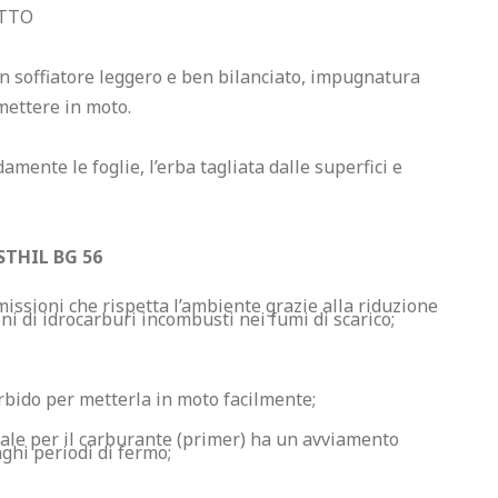
OTTO
n soffiatore leggero e ben bilanciato, impugnatura 
ettere in moto.

ente le foglie, l’erba tagliata dalle superfici e 
STHIL BG 56
ssioni che rispetta l’ambiente grazie alla riduzione 
ni di idrocarburi incombusti nei fumi di scarico;
bido per metterla in moto facilmente;
le per il carburante (primer) ha un avviamento 
ghi periodi di fermo;