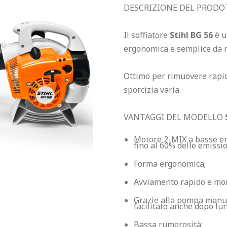
DESCRIZIONE DEL PROD
Il soffiatore 
Stihl BG 56 
è u
ergonomica e semplice da m
Ottimo per rimuovere rapidam
sporcizia varia.

VANTAGGI DEL MODELLO 
Motore 2-MIX a basse emi
fino al 60% delle emissio
Forma ergonomica;
Avviamento rapido e mor
Grazie alla pompa manua
facilitato anche dopo lun
Bassa rumorosità;