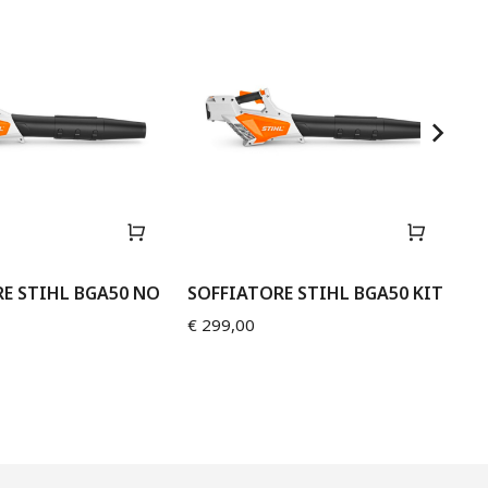
E STIHL BGA50 NO
SOFFIATORE STIHL BGA50 KIT
SO
ST
€
299,00
€
5