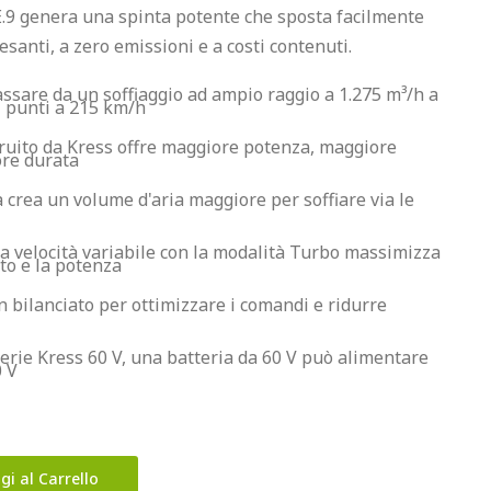
E.9 genera una spinta potente che sposta facilmente 
assare da un soffiaggio ad ampio raggio a 1.275 m³/h a 
di punti a 215 km/h
ruito da Kress offre maggiore potenza, maggiore 
re durata
a crea un volume d'aria maggiore per soffiare via le 
la velocità variabile con la modalità Turbo massimizza 
to e la potenza
bilanciato per ottimizzare i comandi e ridurre 
terie Kress 60 V, una batteria da 60 V può alimentare 
0 V
gi al Carrello