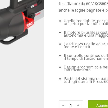
Il soffiatore da 60 V KG560
Ugello regolabile, per p
un getto per la pulizia 
Il motore brushless cost
autonomia e una maggio
L'esclusivo ugello ad ari
foglie e i detriti
Il controllo continuo del
il tempo di funzionamen
Design ergonomico e ben 
l'affaticamento
Parte del sistema di bat
tutti gli utensili Kress 6
﹣
﹢
Aggiun