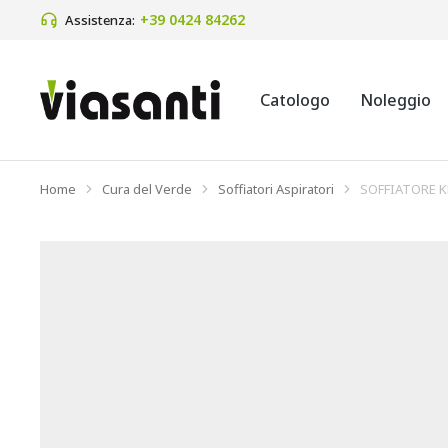
+39 0424 84262 
Assistenza:
Catologo
Noleggio
Home
Cura del Verde
Soffiatori Aspiratori
SOFFIATORE K
Tu sei qui: