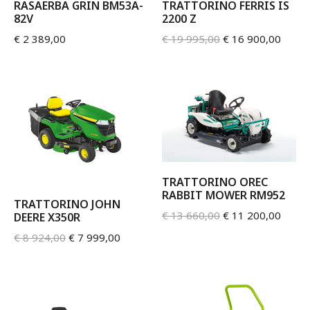
RASAERBA GRIN BM53A-
TRATTORINO FERRIS IS
82V
2200 Z
€
2 389,00
€
19 995,00
€
16 900,00
TRATTORINO OREC
RABBIT MOWER RM952
TRATTORINO JOHN
€
13 660,00
€
11 200,00
DEERE X350R
€
8 924,00
€
7 999,00