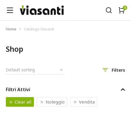
Home
Catalogo Viasanti
Tu sei qui:
Shop
Filters
Filtri Attivi
Clear all
Noleggio
Vendita