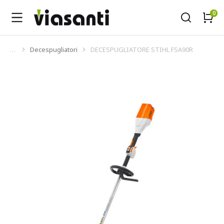
Decespugliatori
DECESPUGLIATORE STIHL FSA90R
Tu sei qui: