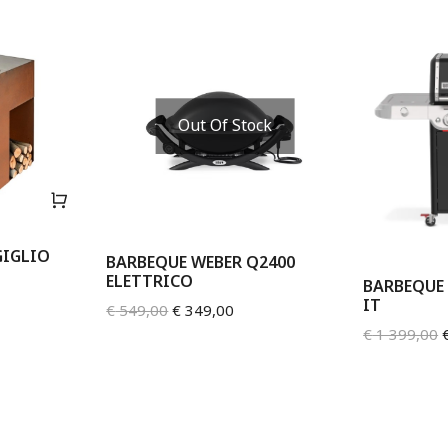
Out Of Stock
GIGLIO
BARBEQUE WEBER Q2400
ELETTRICO
BARBEQUE 
IT
€
549,00
€
349,00
€
1 399,00