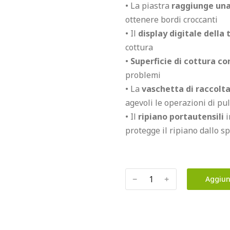
• La piastra 
raggiunge una
ottenere bordi croccanti

• Il 
display digitale della
cottura

• 
Superficie di cottura co
problemi

• La 
vaschetta di raccolta
agevoli le operazioni di puli
• Il 
ripiano portautensili 
i
protegge il ripiano dallo s
﹣
﹢
Aggiun