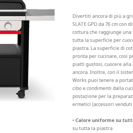
Divertiti ancora di più a g
SLATE GPD da 76 cm con disp
cottura che raggiunge una 
tutta la superficie per cuo
piastra. La superficie di co
pronta per cucinare, così p
piatti gustosi, cuocere alla
ancora. Inoltre, con il sis
Works puoi tenere a portata
cibo e condimenti dalla cuci
postazione per la preparazio
ermetici (accessori venduti
• 
Calore uniforme su tutta
su tutta la piastra
