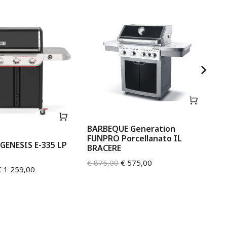
BARBEQUE Generation
FUNPRO Porcellanato IL
GENESIS E-335 LP
BRACERE
BA
€
875,00
€
575,00
€
1 259,00
S
€
7