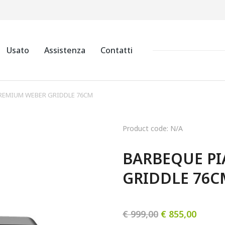
Usato
Assistenza
Contatti
REMIUM WEBER GRIDDLE 76CM
Product code: N/A
BARBEQUE PI
GRIDDLE 76C
€
999,00
€
855,00