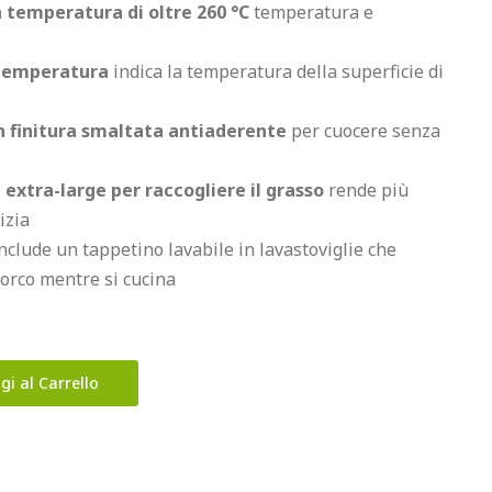
 temperatura di oltre 260 °C
 temperatura e 
 temperatura 
indica la temperatura della superficie di 
n finitura smaltata antiaderente 
per cuocere senza 
 extra-large per raccogliere il grasso 
rende più 
zia

nclude un tappetino lavabile in lavastoviglie che 
porco mentre si cucina
gi al Carrello