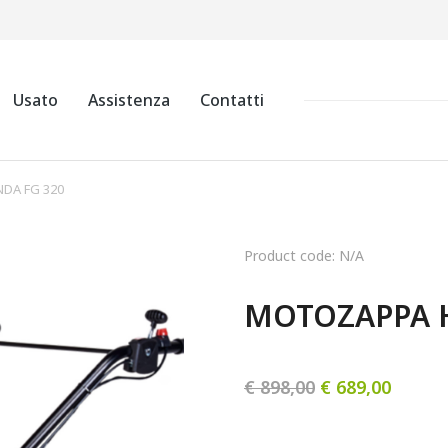
Usato
Assistenza
Contatti
DA FG 320
Product code: N/A
MOTOZAPPA 
€
898,00
€
689,00