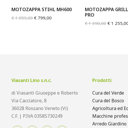
MOTOZAPPA STIHL MH600
MOTOZAPPA GRIL
PRO
€
1 059,00
€
799,00
€
1 390,00
€
1 255,0
Viasanti Lino s.n.c.
Prodotti
di Viasanti Giuseppe e Roberto
Cura del Verde
Via Cacciatore, 8
Cura del Bosco
36028 Rossano Veneto (Vi)
Agricoltura ed Ed
C.F. | P.IVA 03585730249
Macchine profes
Arredo Giardino