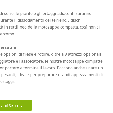
 di serie, le piante e gli ortaggi adiacenti saranno 
 durante il dissodamento del terreno. I dischi 
tà in rettilineo della motozappa compatta, così non si 
ercorso.

ersatile
opzioni di frese e rotore, oltre a 9 attrezzi opzionali 
eggiatore e l'assolcatore, le nostre motozappe compatte 
er portare a termine il lavoro. Possono anche usare un 
i pesanti, ideale per preparare grandi appezzamenti di 
 ortaggi.
gi al Carrello