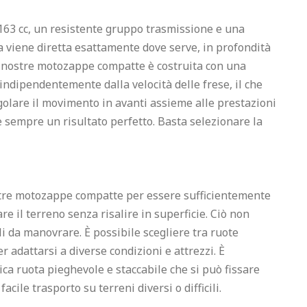
63 cc, un resistente gruppo trasmissione e una 
a viene diretta esattamente dove serve, in profondità 
e nostre motozappe compatte è costruita con una 
ndipendentemente dalla velocità delle frese, il che 
egolare il movimento in avanti assieme alle prestazioni 
e sempre un risultato perfetto. Basta selezionare la 
tre motozappe compatte per essere sufficientemente 
re il terreno senza risalire in superficie. Ciò non 
li da manovrare. È possibile scegliere tra ruote 
 adattarsi a diverse condizioni e attrezzi. È 
ca ruota pieghevole e staccabile che si può fissare 
acile trasporto su terreni diversi o difficili.
