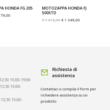
A HONDA FG 205
MOTOZAPPA HONDA FJ
M
500STD
79,00
€
2
€
1 616,00
€
1 349,00
Richiesta di
assistenza
12:30 15:00-19:00
12:30 15:00-
Contattaci o compila il form per 
richiedere assistenza su un 
12:30 15:00-
prodotto