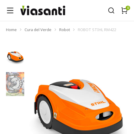
Home
Cura del Verde
Robot
ROBOT STIHL RM422
Tu sei qui: