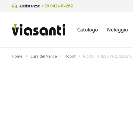
+39 0424 84262 
Assistenza:
Catologo
Noleggio
Home
Cura del Verde
Robot
ROBOT KRESS KR250ES EYE 
Tu sei qui: