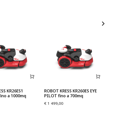
SS KR26ES1
ROBOT KRESS KR260ES EYE
RO
fino a 1000mq
PILOT fino a 700mq
PI
€
1 499,00
€
1