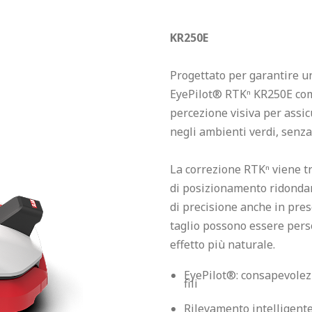
KR250E
Progettato per garantire un
EyePilot® RTKⁿ KR250E comb
percezione visiva per assic
negli ambienti verdi, senza
La correzione RTKⁿ viene t
di posizionamento ridondant
di precisione anche in pres
taglio possono essere perso
EyePilot®: consapevolezz
fili
Rilevamento intelligente