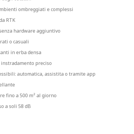
ambienti ombreggiati e complessi
 da RTK
 senza hardware aggiuntivo
rati o casuali
tanti in erba densa
 instradamento preciso
ssibili: automatica, assistita o tramite app
ellante
ore fino a 500 m² al giorno
o a soli 58 dB