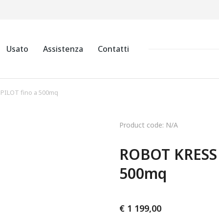
Usato
Assistenza
Contatti
PILOT fino a 500mq
Product code: N/A
ROBOT KRESS K
500mq
€
1 199,00