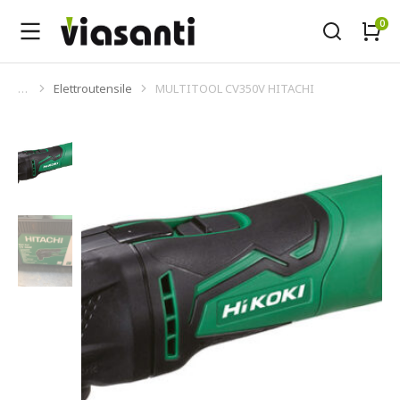
Elettroutensile
MULTITOOL CV350V HITACHI
Tu sei qui: