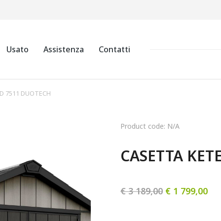
Usato
Assistenza
Contatti
D 7511 DUOTECH
Product code: N/A
CASETTA KET
€
3 189,00
€
1 799,00