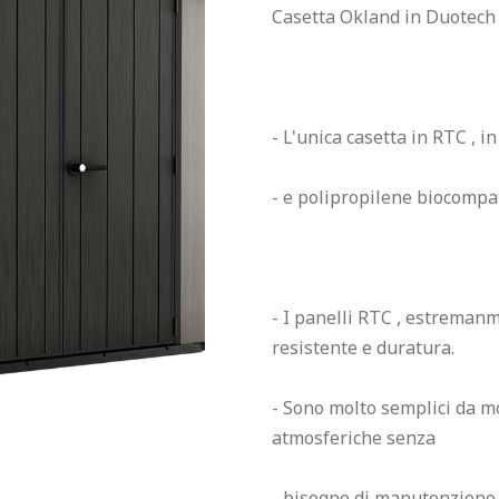
Casetta Okland in Duotech 7
- L'unica casetta in RTC , 
- e polipropilene biocompat
- I panelli RTC , estremanm
resistente e duratura.

- Sono molto semplici da mo
atmosferiche senza

- bisogno di manutenzione.
