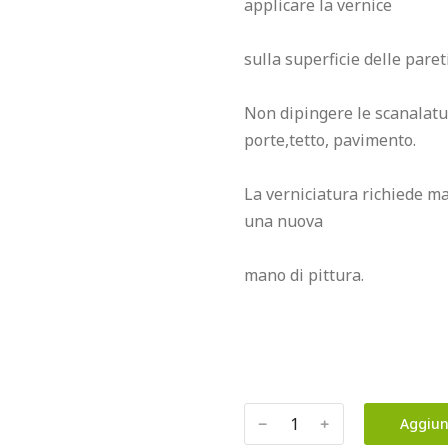
applicare la vernice

sulla superficie delle pareti.
Non dipingere le scanalature
porte,tetto, pavimento.

La verniciatura richiede m
una nuova

mano di pittura.

﹣
﹢
Aggiun