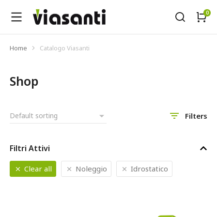
Home
Catalogo Viasanti
Tu sei qui:
Shop
Filters
Filtri Attivi
Clear all
Noleggio
Idrostatico