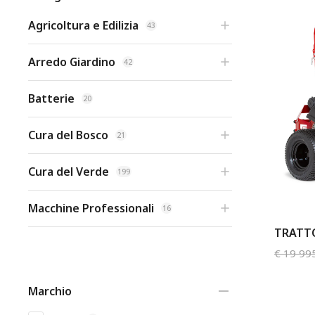
Agricoltura e Edilizia
43
Arredo Giardino
42
Batterie
20
Cura del Bosco
21
Cura del Verde
199
Macchine Professionali
16
TRATTO
€
19 99
Marchio