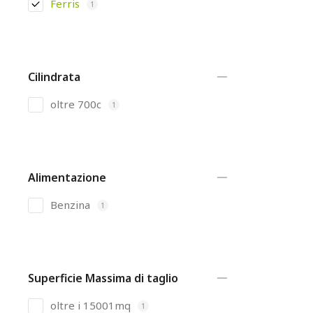
Ferris
1
Cilindrata
oltre 700c
1
Alimentazione
Benzina
1
Superficie Massima di taglio
oltre i 15001mq
1