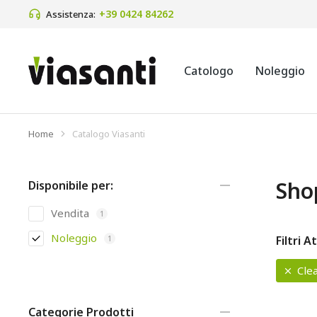
+39 0424 84262
Assistenza:
Catologo
Noleggio
Home
Catalogo Viasanti
Tu sei qui:
Sho
Disponibile per:
Vendita
1
Noleggio
Filtri At
1
Clea
Categorie Prodotti