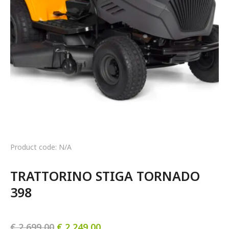
Product code: N/A
TRATTORINO STIGA TORNADO 
398
€
2 699,00
€
2 249,00