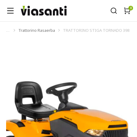
Trattorino Rasaerba
TRATTORINO STIGA TORNADO 398
Tu sei qui: