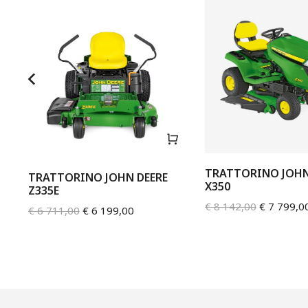
TRATTORINO JOHN
TRATTORINO JOHN DEERE
2
X350
Z335E
€
8 142,00
€
7 799,0
€
6 711,00
€
6 199,00