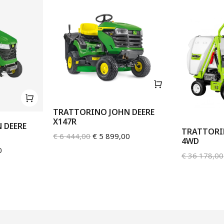
TRATTORINO JOHN DEERE
X147R
 DEERE
TRATTORI
€
6 444,00
€
5 899,00
4WD
0
€
36 178,00