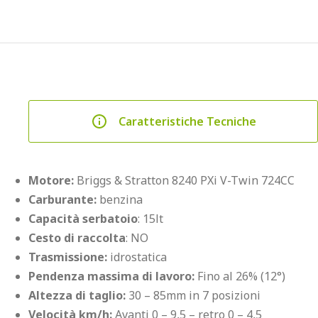
Caratteristiche Tecniche
Motore:
Briggs & Stratton 8240 PXi V-Twin 724CC
Carburante:
benzina
Capacità serbatoio
: 15lt
Cesto di raccolta
: NO
Trasmissione:
idrostatica
Pendenza massima di lavoro:
Fino al 26% (12°)
Altezza di taglio:
30 – 85mm in 7 posizioni
Velocità km/h:
Avanti 0 – 9,5 – retro 0 – 4,5