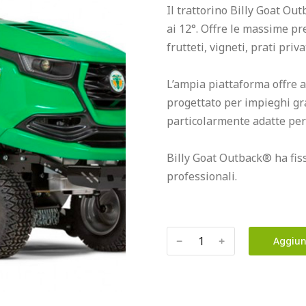
Il trattorino Billy Goat Ou
ai 12°. Offre le massime pre
frutteti, vigneti, prati priv
L’ampia piattaforma offre am
progettato per impieghi grav
particolarmente adatte per i
Billy Goat Outback® ha fiss
professionali.
﹣
﹢
Aggiun