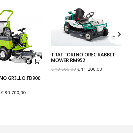
TRATTORINO OREC RABBIT
MOWER RM952
€
13 660,00
€
11 200,00
NO GRILLO FD900
TR
€
6
€
30 700,00