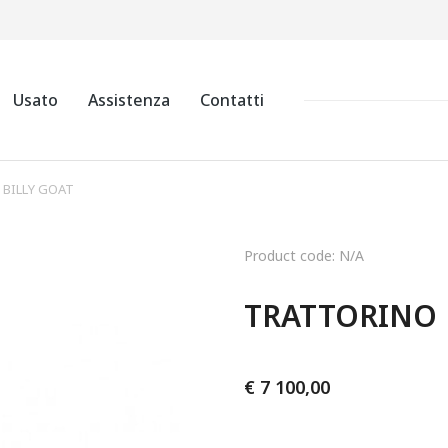
Usato
Assistenza
Contatti
BILLY GOAT
Product code: N/A
TRATTORINO 
€
7 100,00