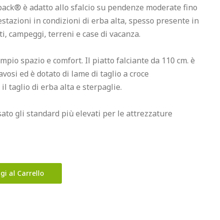
tback® è adatto allo sfalcio su pendenze moderate fino 
stazioni in condizioni di erba alta, spesso presente in 
ati, campeggi, terreni e case di vacanza.

pio spazio e comfort. Il piatto falciante da 110 cm. è 
osi ed è dotato di lame di taglio a croce 
l taglio di erba alta e sterpaglie.

ato gli standard più elevati per le attrezzature 
gi al Carrello