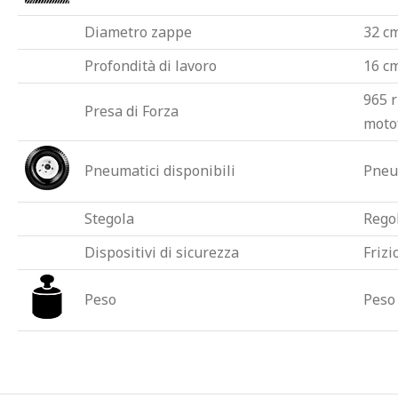
Diametro zappe
32 c
Profondità di lavoro
16 c
965 r
Presa di Forza
motof
Pneumatici disponibili
Pneum
Stegola
Regol
Dispositivi di sicurezza
Frizi
Peso
Peso