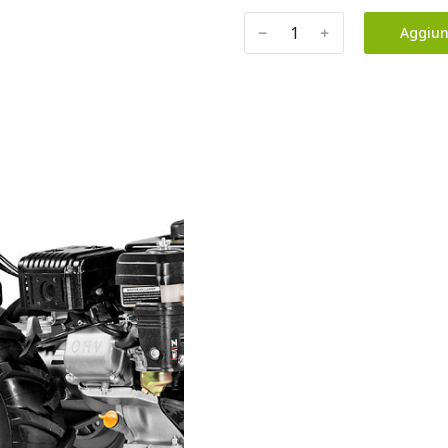
﹣
﹢
Aggiun