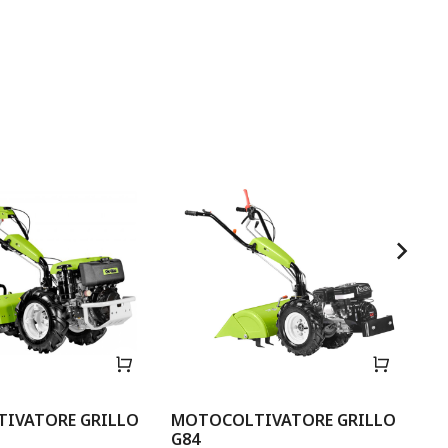
IVATORE GRILLO
MOTOCOLTIVATORE GRILLO
M
G84
G5