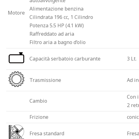
autoavvolgente
Alimentazione benzina
Motore
Cilindrata 196 cc, 1 Cilindro
Potenza 5.5 HP (4.1 kW)
Raffreddato ad aria
Filtro aria a bagno d’olio
Capacità serbatoio carburante
3 Lt.
Trasmissione
Ad in
Con i
Cambio
2 re
Frizione
conic
Fresa standard
Fresa