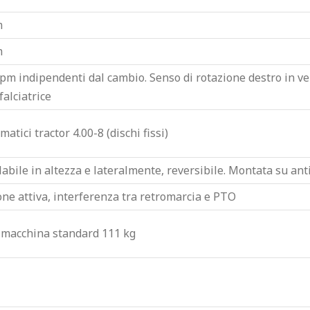
m
m
pm indipendenti dal cambio. Senso di rotazione destro in ve
alciatrice
atici tractor 4.00-8 (dischi fissi)
abile in altezza e lateralmente, reversibile. Montata su ant
one attiva, interferenza tra retromarcia e PTO
 macchina standard 111 kg