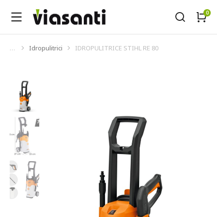
Idropulitrici
IDROPULITRICE STIHL RE 80
Tu sei qui: