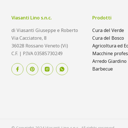
Viasanti Lino s.n.c.
Prodotti
di Viasanti Giuseppe e Roberto
Cura del Verde
Via Cacciatore, 8
Cura del Bosco
36028 Rossano Veneto (Vi)
Agricoltura ed Ed
C.F. | P.IVA 03585730249
Macchine profes
Arredo Giardino
Barbecue
© Copyright 2024 Viasanti Lino s.n.c.. All rights reserved.