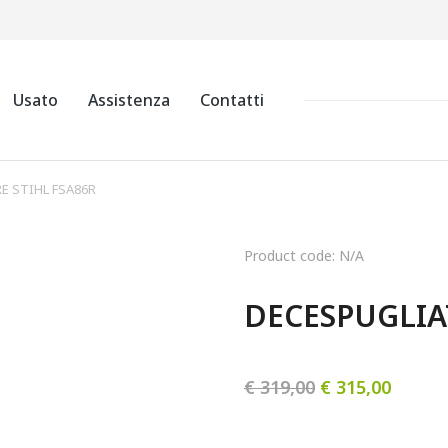
Usato
Assistenza
Contatti
E STIHL FSA86R
Product code: N/A
DECESPUGLIA
€
319,00
€
315,00