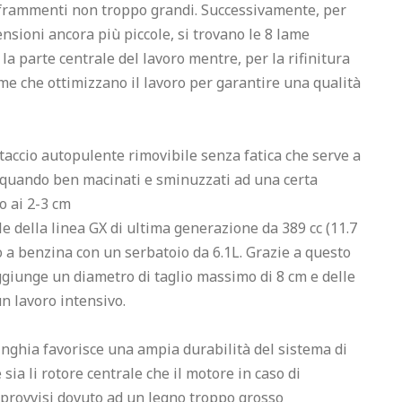
n frammenti non troppo grandi. Successivamente, per 
nsioni ancora più piccole, si trovano le 8 lame 
a parte centrale del lavoro mentre, per la rifinitura 
ame che ottimizzano il lavoro per garantire una qualità 
etaccio autopulente rimovibile senza fatica che serve a 
 quando ben macinati e sminuzzati ad una certa 
 ai 2-3 cm

della linea GX di ultima generazione da 389 cc (11.7 
 a benzina con un serbatoio da 6.1L. Grazie a questo 
ggiunge un diametro di taglio massimo di 8 cm e delle 
n lavoro intensivo.

nghia favorisce una ampia durabilità del sistema di 
sia li rotore centrale che il motore in caso di 
mprovvisi dovuto ad un legno troppo grosso
