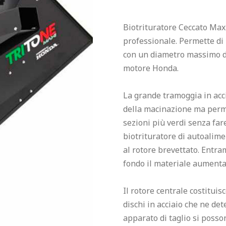
Biotrituratore Ceccato Max
professionale. Permette di 
con un diametro massimo di
motore Honda.

La grande tramoggia in acci
della macinazione ma permet
sezioni più verdi senza fare
biotrituratore di autoalimen
al rotore brevettato. Entra
fondo il materiale aumentan
Il rotore centrale costituis
dischi in acciaio che ne de
apparato di taglio si posso