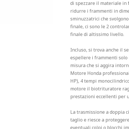
di spezzare il materiale i
ridurre i frammenti in dime
sminuzzatrici che svolgono l
finale, ci sono le 2 control
finale di altissimo livello.

Incluso, si trova anche il s
espellere i frammenti solo
misura che si aggira intorno
Motore Honda professionale 
HP), 4 tempi monocilindrico
motore il biotrituratore ra
prestazioni eccellenti per u
La trasmissione a doppia ci
taglio e riesce a proteggere 
eventuali colpi o blocchi i