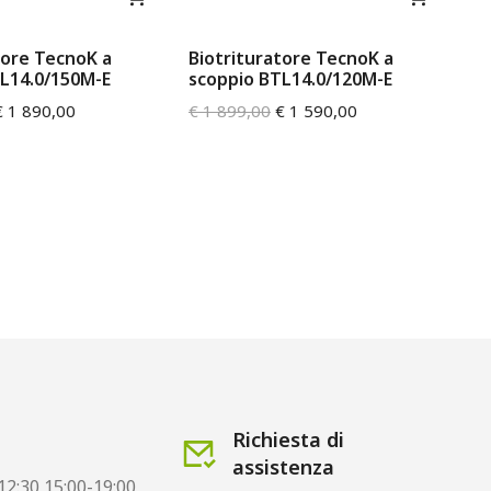
tore TecnoK a
Biotrituratore TecnoK a
Bi
L14.0/150M-E
scoppio BTL14.0/120M-E
ST
€
1 890,00
€
1 899,00
€
1 590,00
€
1
Richiesta di
assistenza
12:30 15:00-19:00