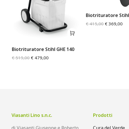
O
Biotrituratore Stih
€
415,00
€
369,00
Biotrituratore Stihl GHE 140
€
519,00
€
479,00
Viasanti Lino s.n.c.
Prodotti
di Viasanti Giuseppe e Roberto
Cura del Verde