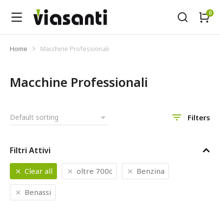
Home
Macchine Professionali
Tu sei qui:
Macchine Professionali
Filters
Filtri Attivi
Clear all
oltre 700c
Benzina
Benassi