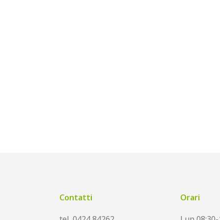
Contatti
Orari
tel. 0424 84262
Lun 08:30-