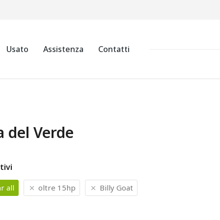
Usato
Assistenza
Contatti
a del Verde
tivi
r all
oltre 15hp
Billy Goat