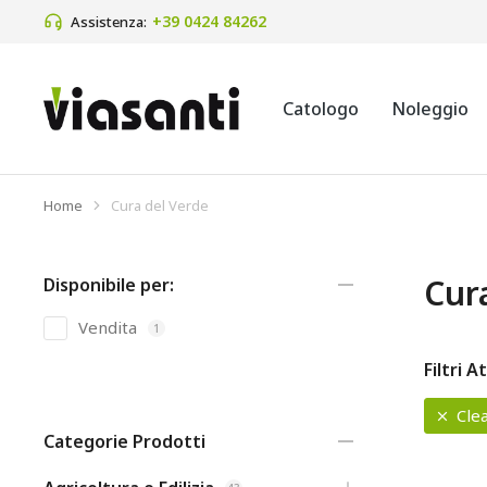
+39 0424 84262
Assistenza:
Catologo
Noleggio
Home
Cura del Verde
Tu sei qui:
Cur
Disponibile per:
Vendita
1
Filtri At
Clea
Categorie Prodotti