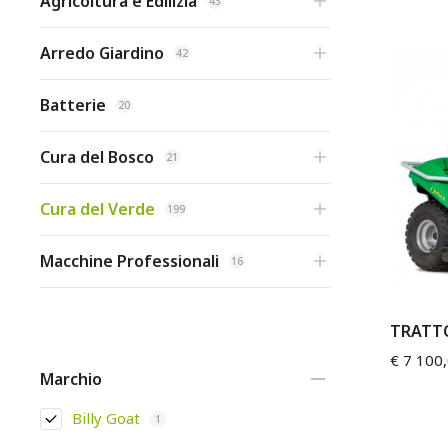
Agricoltura e Edilizia
43
Arredo Giardino
42
Batterie
20
Cura del Bosco
21
Cura del Verde
199
Macchine Professionali
16
TRATT
€
7 100
Marchio
Billy Goat
1