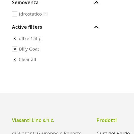
Semovenza
Idrostatico
1
Active filters
oltre 15hp
Billy Goat
Clear all
Viasanti Lino s.n.c.
Prodotti
di Viasanti Giuseppe e Roberto
Cura del Verde