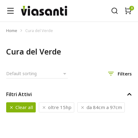
Home
Cura del Verde
Tu sei qui:
Cura del Verde
Filters
Filtri Attivi
Clear all
oltre 15hp
da 84cm a 97cm