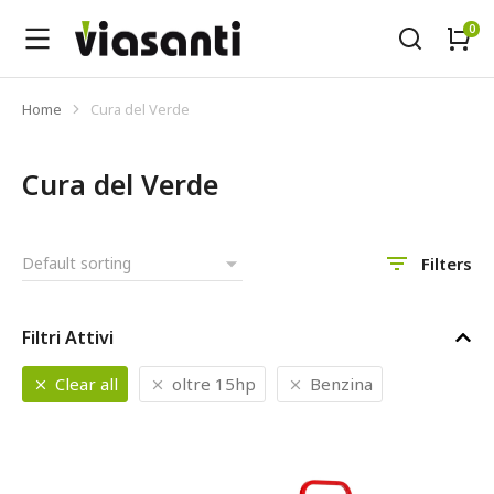
Home
Cura del Verde
Tu sei qui:
Cura del Verde
Filters
Filtri Attivi
Clear all
oltre 15hp
Benzina