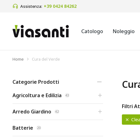
+39 0424 84262
Assistenza:
Catologo
Noleggio
Home
Cura del Verde
Tu sei qui:
Cur
Categorie Prodotti
Agricoltura e Edilizia
43
Filtri At
Arredo Giardino
42
Clea
Batterie
20