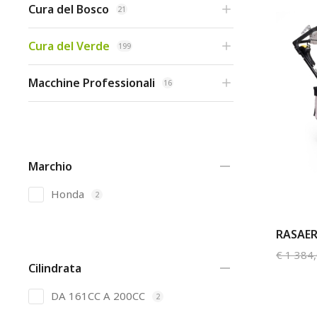
Cura del Bosco
21
Cura del Verde
199
Macchine Professionali
16
Marchio
Honda
2
RASAER
€
1 384
Cilindrata
DA 161CC A 200CC
2