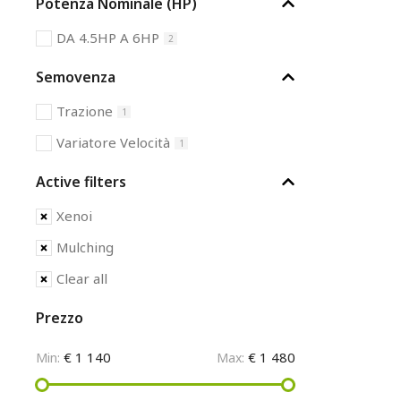
Potenza Nominale (HP)
DA 4.5HP A 6HP
2
Semovenza
Trazione
1
Variatore Velocità
1
Active filters
Xenoi
Mulching
Clear all
Prezzo
€ 1 140
€ 1 480
Min:
Max: