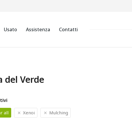
Usato
Assistenza
Contatti
a del Verde
tivi
r all
Xenoi
Mulching