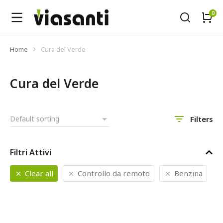
Home
Cura del Verde
Tu sei qui:
Cura del Verde
Filters
Filtri Attivi
Clear all
Controllo da remoto
Benzina