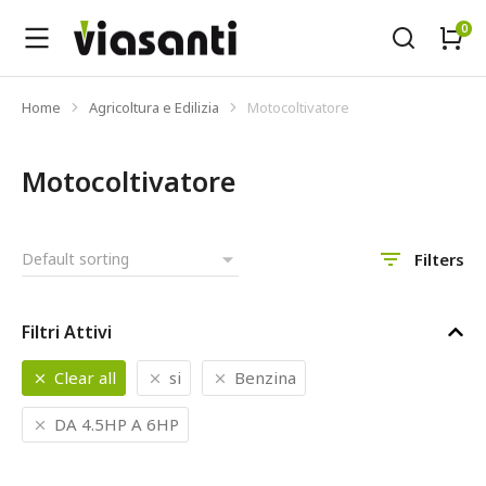
Home
Agricoltura e Edilizia
Motocoltivatore
Tu sei qui:
Motocoltivatore
Filters
Filtri Attivi
Clear all
si
Benzina
DA 4.5HP A 6HP