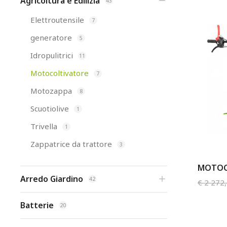
Agricoltura e Edilizia
43
Elettroutensile
7
generatore
5
Idropulitrici
11
Motocoltivatore
7
Motozappa
8
Scuotiolive
1
Trivella
1
Zappatrice da trattore
3
MOTOC
Arredo Giardino
42
€
2 272
Batterie
20