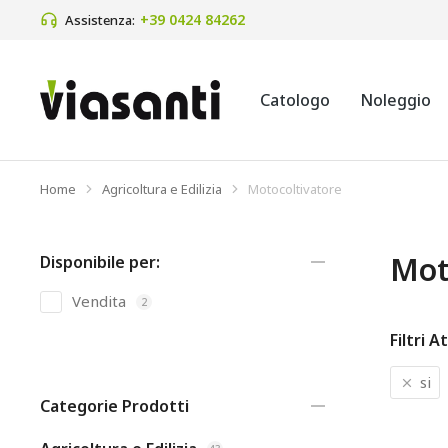
+39 0424 84262
Assistenza:
Catologo
Noleggio
Home
Agricoltura e Edilizia
Motocoltivatore
Tu sei qui:
Mot
Disponibile per:
Vendita
2
Filtri At
si
Categorie Prodotti