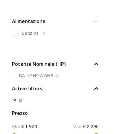
Alimentazione
Benzina
2
Potenza Nominale (HP)
DA 4.5HP A 6HP
2
Active filters
si
Prezzo
€ 1 920
€ 2 290
Min:
Max: