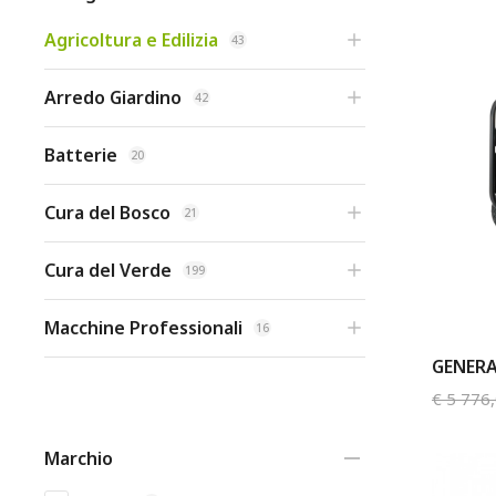
Agricoltura e Edilizia
43
Arredo Giardino
42
Batterie
20
Cura del Bosco
21
Cura del Verde
199
Macchine Professionali
16
GENERA
€
5 776
Marchio