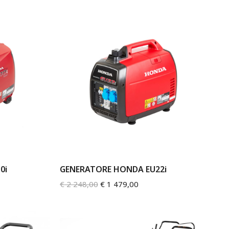
0i
GENERATORE HONDA EU22i
€
2 248,00
€
1 479,00