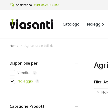
+39 0424 84262
Assistenza:
Catologo
Noleggio
Home
Agricoltura e Edilizia
Tu sei qui:
Agri
Disponibile per:
Vendita
7
Noleggio
Filtri At
8
Nol
Categorie Prodotti