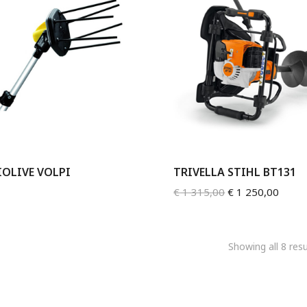
OLIVE VOLPI
TRIVELLA STIHL BT131
€
1 315,00
€
1 250,00
Showing all 8 resu