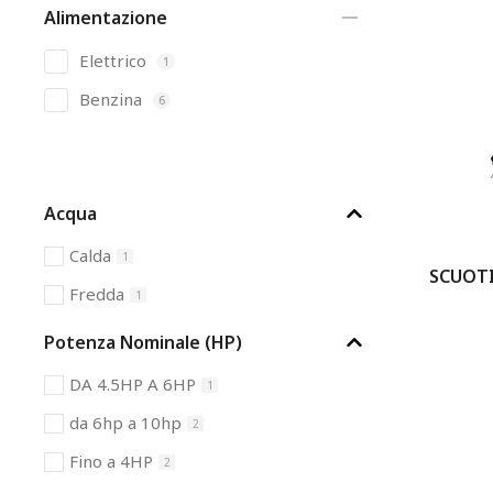
Alimentazione
Elettrico
1
Benzina
6
Acqua
Calda
1
SCUOTI
Fredda
1
Potenza Nominale (HP)
DA 4.5HP A 6HP
1
da 6hp a 10hp
2
Fino a 4HP
2