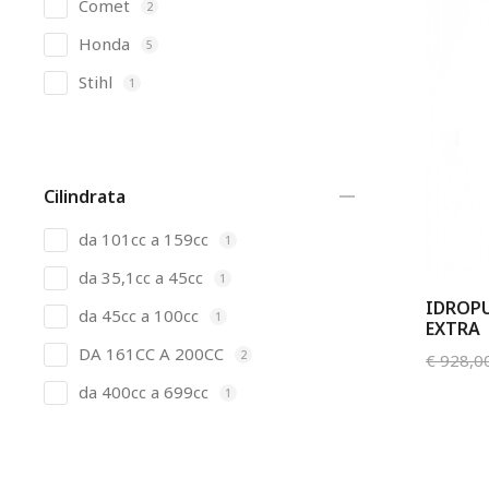
Comet
2
Honda
5
Stihl
1
Cilindrata
da 101cc a 159cc
1
da 35,1cc a 45cc
1
IDROPU
da 45cc a 100cc
1
EXTRA
DA 161CC A 200CC
2
€
928,0
da 400cc a 699cc
1